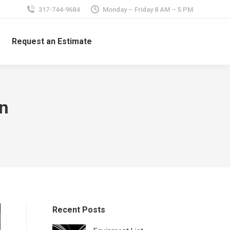
317-744-9684
Monday – Friday 8 AM – 5 PM
Request an Estimate
en
Recent Posts