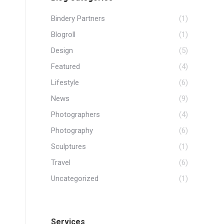
Bindery Partners
(1)
Blogroll
(1)
Design
(5)
Featured
(4)
Lifestyle
(6)
News
(9)
Photographers
(4)
Photography
(6)
Sculptures
(1)
Travel
(6)
Uncategorized
(1)
Services