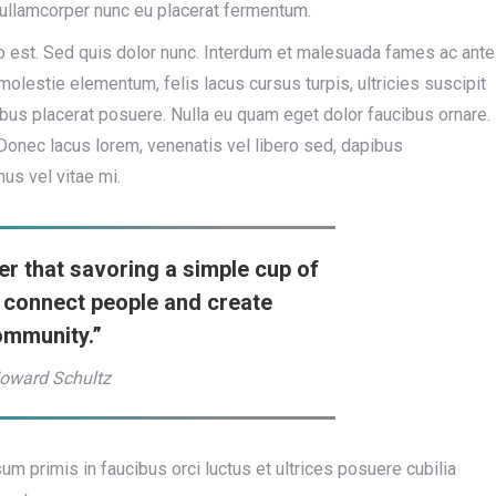
 ullamcorper nunc eu placerat fermentum.
sto est. Sed quis dolor nunc. Interdum et malesuada fames ac ante
olestie elementum, felis lacus cursus turpis, ultricies suscipit
ibus placerat posuere. Nulla eu quam eget dolor faucibus ornare.
. Donec lacus lorem, venenatis vel libero sed, dapibus
us vel vitae mi.
er that savoring a simple cup of
 connect people and create
ommunity.”
oward Schultz
sum primis in faucibus orci luctus et ultrices posuere cubilia