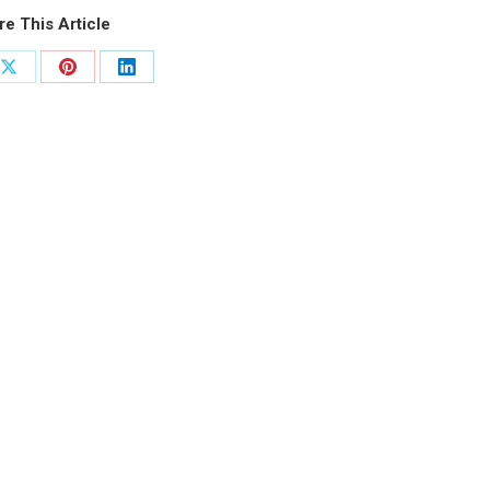
re This Article
Share
Share
Share
on
on
on
ook
X
Pinterest
LinkedIn