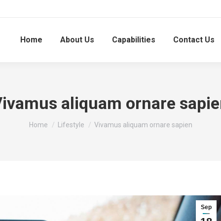
Home
About Us
Capabilities
Contact Us
ivamus aliquam ornare sapi
You are here:
Home
Lifestyle
Vivamus aliquam ornare sapien
Sep