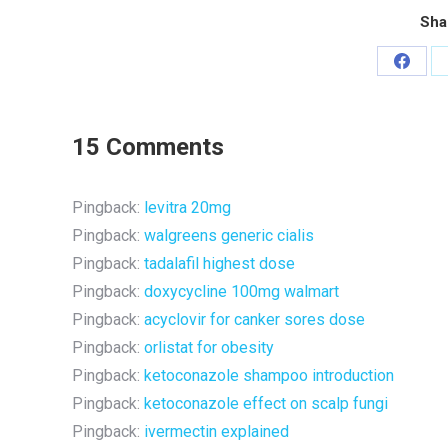
Sha
Share
on
Faceb
15 Comments
Pingback:
levitra 20mg
Pingback:
walgreens generic cialis
Pingback:
tadalafil highest dose
Pingback:
doxycycline 100mg walmart
Pingback:
acyclovir for canker sores dose
Pingback:
orlistat for obesity
Pingback:
ketoconazole shampoo introduction
Pingback:
ketoconazole effect on scalp fungi
Pingback:
ivermectin explained