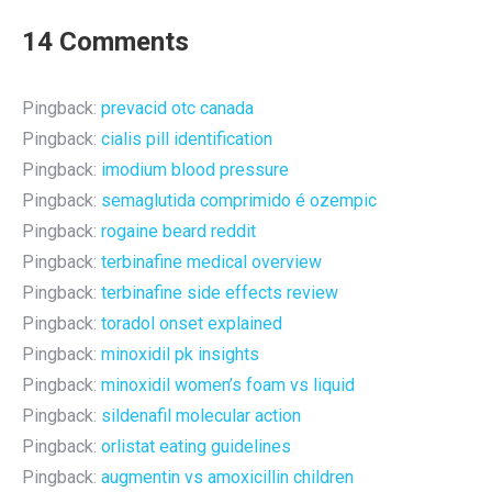
Facebook
X
Pinterest
LinkedIn
14 Comments
Pingback:
prevacid otc canada
Pingback:
cialis pill identification
Pingback:
imodium blood pressure
Pingback:
semaglutida comprimido é ozempic
Pingback:
rogaine beard reddit
Pingback:
terbinafine medical overview
Pingback:
terbinafine side effects review
Pingback:
toradol onset explained
Pingback:
minoxidil pk insights
Pingback:
minoxidil women’s foam vs liquid
Pingback:
sildenafil molecular action
Pingback:
orlistat eating guidelines
Pingback:
augmentin vs amoxicillin children