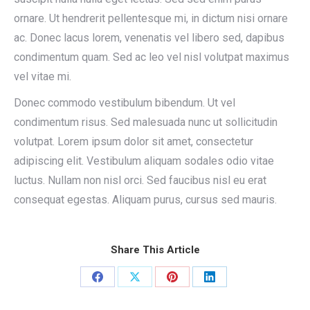
ornare. Ut hendrerit pellentesque mi, in dictum nisi ornare
ac. Donec lacus lorem, venenatis vel libero sed, dapibus
condimentum quam. Sed ac leo vel nisl volutpat maximus
vel vitae mi.
Donec commodo vestibulum bibendum. Ut vel
condimentum risus. Sed malesuada nunc ut sollicitudin
volutpat. Lorem ipsum dolor sit amet, consectetur
adipiscing elit. Vestibulum aliquam sodales odio vitae
luctus. Nullam non nisl orci. Sed faucibus nisl eu erat
consequat egestas. Aliquam purus, cursus sed mauris.
Share This Article
Share
Share
Share
Share
on
on
on
on