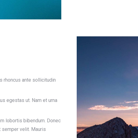
 rhoncus ante sollicitudin
us egestas ut. Nam et urna
dum lobortis bibendum. Donec
t semper velit. Mauris