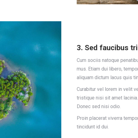
3. Sed faucibus tri
Cum sociis natoque penatibus
mus. Etiam dui libero, tempo
aliquam dictum lacus quis tin
Curabitur vel lorem in velit 
tristique nisi sit amet lacin
Donec sed nisi odio.
Proin placerat viverra tempo
tincidunt id dui.