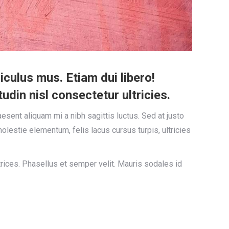
culus mus. Etiam dui libero!
udin nisl consectetur ultricies.
sent aliquam mi a nibh sagittis luctus. Sed at justo
lestie elementum, felis lacus cursus turpis, ultricies
rices. Phasellus et semper velit. Mauris sodales id