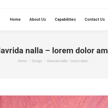
Home
About Us
Capabilities
Contact Us
lavrida nalla – lorem dolor am
You are here:
Home
Design
Glavrida nalla – lorem dolor…