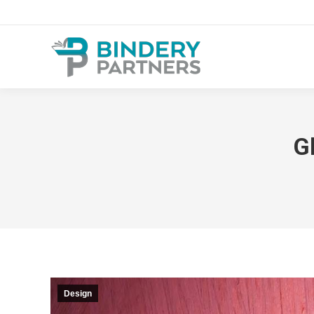
G
Design