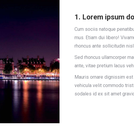
1. Lorem ipsum do
Cum sociis natoque penatibus
mus. Etiam dui libero! Vivam
rhoncus ante sollicitudin nisl
Sed rhoncus ullamcorper ma
ante, vitae pretium lacus veh
Mauris ornare dignissim est
vehicula velit commodo trist
sodales id ex sit amet gravi