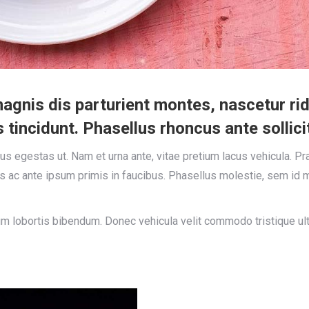
gnis dis parturient montes, nascetur ridi
incidunt. Phasellus rhoncus ante sollicit
egestas ut. Nam et urna ante, vitae pretium lacus vehicula. Prae
 ac ante ipsum primis in faucibus. Phasellus molestie, sem id mo
m lobortis bibendum. Donec vehicula velit commodo tristique ult